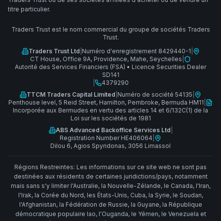
titre particulier.
Traders Trust est le nom commercial du groupe de sociétés Traders
Trust.
Traders Trust Ltd
|
Numéro d'enregistrement 8429440-1
|
CT House, Office 9A, Providence, Mahe, Seychelles
|
Autorité des Services Financiers (FSA)
•
Licence Securities Dealer
SD141
|
4379290
TTCM Traders Capital Limited
|
Numéro de société 54135
|
Penthouse level, 5 Reid Street, Hamilton, Pembroke, Bermuda HM11
|
Incorporée aux Bermudes en vertu des articles 14 et 6/132C(1) de la
Loi sur les sociétés de 1981
ABS Advanced Backoffice Services Ltd
|
Registration Number HE406064
|
Dilou 6, Agios Spyridonas, 3056 Limassol
Régions Restreintes: Les informations sur ce site web ne sont pas
destinées aux résidents de certaines juridictions/pays, notamment
mais sans s'y limiter l'Australie, la Nouvelle-Zélande, le Canada, l'Iran,
l'Irak, la Corée du Nord, les États-Unis, Cuba, la Syrie, le Soudan,
l'Afghanistan, la Fédération de Russie, la Guyane, la République
démocratique populaire lao, l'Ouganda, le Yémen, le Venezuela et