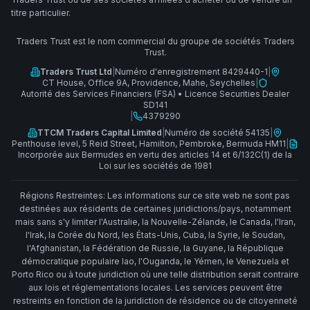
titre particulier.
Traders Trust est le nom commercial du groupe de sociétés Traders
Trust.
Traders Trust Ltd
|
Numéro d'enregistrement 8429440-1
|
CT House, Office 9A, Providence, Mahe, Seychelles
|
Autorité des Services Financiers (FSA)
•
Licence Securities Dealer
SD141
|
4379290
TTCM Traders Capital Limited
|
Numéro de société 54135
|
Penthouse level, 5 Reid Street, Hamilton, Pembroke, Bermuda HM11
|
Incorporée aux Bermudes en vertu des articles 14 et 6/132C(1) de la
Loi sur les sociétés de 1981
Régions Restreintes: Les informations sur ce site web ne sont pas
destinées aux résidents de certaines juridictions/pays, notamment
mais sans s'y limiter l'Australie, la Nouvelle-Zélande, le Canada, l'Iran,
l'Irak, la Corée du Nord, les États-Unis, Cuba, la Syrie, le Soudan,
l'Afghanistan, la Fédération de Russie, la Guyane, la République
démocratique populaire lao, l'Ouganda, le Yémen, le Venezuela et
Porto Rico ou à toute juridiction où une telle distribution serait contraire
aux lois et réglementations locales. Les services peuvent être
restreints en fonction de la juridiction de résidence ou de citoyenneté