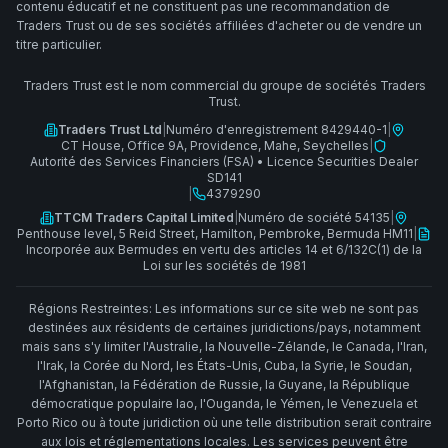
contenu éducatif et ne constituent pas une recommandation de
Traders Trust ou de ses sociétés affiliées d'acheter ou de vendre un
titre particulier.
Traders Trust est le nom commercial du groupe de sociétés Traders
Trust.
Traders Trust Ltd
|
Numéro d'enregistrement 8429440-1
|
CT House, Office 9A, Providence, Mahe, Seychelles
|
Autorité des Services Financiers (FSA)
•
Licence Securities Dealer
SD141
|
4379290
TTCM Traders Capital Limited
|
Numéro de société 54135
|
Penthouse level, 5 Reid Street, Hamilton, Pembroke, Bermuda HM11
|
Incorporée aux Bermudes en vertu des articles 14 et 6/132C(1) de la
Loi sur les sociétés de 1981
Régions Restreintes: Les informations sur ce site web ne sont pas
destinées aux résidents de certaines juridictions/pays, notamment
mais sans s'y limiter l'Australie, la Nouvelle-Zélande, le Canada, l'Iran,
l'Irak, la Corée du Nord, les États-Unis, Cuba, la Syrie, le Soudan,
l'Afghanistan, la Fédération de Russie, la Guyane, la République
démocratique populaire lao, l'Ouganda, le Yémen, le Venezuela et
Porto Rico ou à toute juridiction où une telle distribution serait contraire
aux lois et réglementations locales. Les services peuvent être