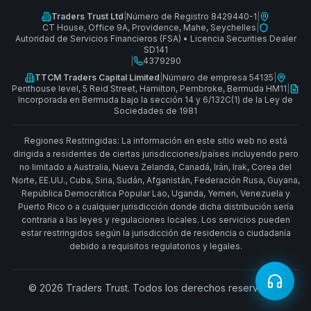
Traders Trust Ltd
|
Número de Registro 8429440-1
|
CT House, Office 9A, Providence, Mahe, Seychelles
|
Autoridad de Servicios Financieros (FSA)
•
Licencia Securities Dealer
SD141
|
4379290
TTCM Traders Capital Limited
|
Número de empresa 54135
|
Penthouse level, 5 Reid Street, Hamilton, Pembroke, Bermuda HM11
|
Incorporada en Bermuda bajo la sección 14 y 6/132C(1) de la Ley de
Sociedades de 1981
Regiones Restringidas: La información en este sitio web no está
dirigida a residentes de ciertas jurisdicciones/países incluyendo pero
no limitado a Australia, Nueva Zelanda, Canadá, Irán, Irak, Corea del
Norte, EE.UU., Cuba, Siria, Sudán, Afganistán, Federación Rusa, Guyana,
República Democrática Popular Lao, Uganda, Yemen, Venezuela y
Puerto Rico o a cualquier jurisdicción donde dicha distribución sería
contraria a las leyes y regulaciones locales. Los servicios pueden
estar restringidos según la jurisdicción de residencia o ciudadanía
debido a requisitos regulatorios y legales.
© 2026 Traders Trust. Todos los derechos reservados.