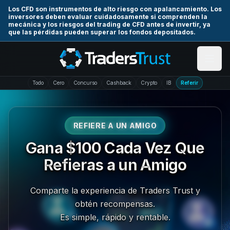
Skip to main content
Los CFD son instrumentos de alto riesgo con apalancamiento. Los
inversores deben evaluar cuidadosamente si comprenden la
mecánica y los riesgos del trading de CFD antes de invertir, ya
que las pérdidas pueden superar los fondos depositados.
Todo
Cero
Concurso
Cashback
Crypto
IB
Referir
REFIERE A UN AMIGO
Gana $100 Cada Vez Que
Refieras a un Amigo
Comparte la experiencia de Traders Trust y
obtén recompensas.
Es simple, rápido y rentable.