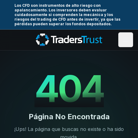
Los CFD son instrumentos de alto riesgo con
apalancamiento. Los inversores deben evaluar
cuidadosamente si comprenden la mecánica y los
riesgos del trading de CFD antes de invertir, ya que las
pérdidas pueden superar los fondos depositados.
404
Página No Encontrada
¡Ups! La página que buscas no existe o ha sido
movida.