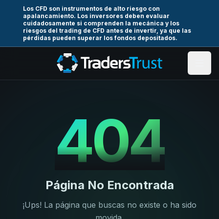
Los CFD son instrumentos de alto riesgo con
apalancamiento. Los inversores deben evaluar
cuidadosamente si comprenden la mecánica y los
riesgos del trading de CFD antes de invertir, ya que las
pérdidas pueden superar los fondos depositados.
404
Página No Encontrada
¡Ups! La página que buscas no existe o ha sido
movida.