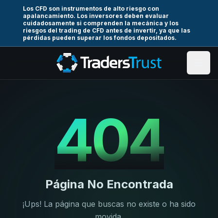
Los CFD son instrumentos de alto riesgo con
apalancamiento. Los inversores deben evaluar
cuidadosamente si comprenden la mecánica y los
riesgos del trading de CFD antes de invertir, ya que las
pérdidas pueden superar los fondos depositados.
404
Página No Encontrada
¡Ups! La página que buscas no existe o ha sido
movida.