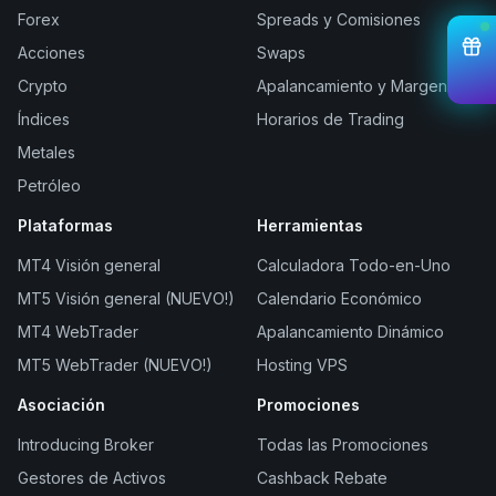
Forex
Spreads y Comisiones
Acciones
Swaps
Crypto
Apalancamiento y Margen
Índices
Horarios de Trading
Metales
Petróleo
Plataformas
Herramientas
MT4 Visión general
Calculadora Todo-en-Uno
MT5 Visión general (NUEVO!)
Calendario Económico
MT4 WebTrader
Apalancamiento Dinámico
MT5 WebTrader (NUEVO!)
Hosting VPS
Asociación
Promociones
Introducing Broker
Todas las Promociones
Gestores de Activos
Cashback Rebate