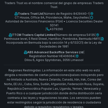
Traders Trust es el nombre comercial del grupo de empresas Traders
Trust.
Traders Trust Ltd
|
Número de Registro 8429440-1
|
CT House, Office 9A, Providence, Mahe, Seychelles
|
Autoridad de Servicios Financieros (FSA)
•
Licencia Securities Dealer
SD141
|
4379290
TTCM Traders Capital Limited
|
Número de empresa 54135
|
Penthouse level, 5 Reid Street, Hamilton, Pembroke, Bermuda HM11
|
Incorporada en Bermuda bajo la sección 14 y 6/132C(1) de la Ley de
Sociedades de 1981
ABS Advanced Backoffice Services Ltd
|
Registration Number HE406064
|
Dilou 6, Agios Spyridonas, 3056 Limassol
Regiones Restringidas: La información en este sitio web no está
dirigida a residentes de ciertas jurisdicciones/países incluyendo pero
no limitado a Australia, Nueva Zelanda, Canadá, Irán, Irak, Corea del
Norte, EE.UU., Cuba, Siria, Sudán, Afganistán, Federación Rusa, Guyana,
República Democrática Popular Lao, Uganda, Yemen, Venezuela y
Puerto Rico o a cualquier jurisdicción donde dicha distribución sería
contraria a las leyes y regulaciones locales. Los servicios pueden
estar restringidos según la jurisdicción de residencia o ciudadanía
debido a requisitos regulatorios y legales.