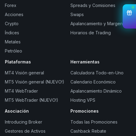
Forex
Spreads y Comisiones
Acciones
Swaps
Crypto
Apalancamiento y Margen
Índices
Horarios de Trading
Metales
Petróleo
Plataformas
Herramientas
MT4 Visión general
Calculadora Todo-en-Uno
MT5 Visión general (NUEVO!)
Calendario Económico
MT4 WebTrader
Apalancamiento Dinámico
MT5 WebTrader (NUEVO!)
Hosting VPS
Asociación
Promociones
Introducing Broker
Todas las Promociones
Gestores de Activos
Cashback Rebate