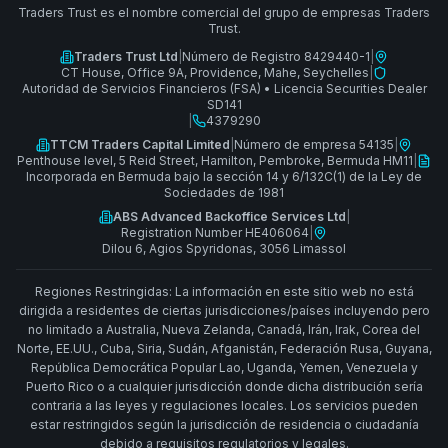
Traders Trust es el nombre comercial del grupo de empresas Traders
Trust.
Traders Trust Ltd
|
Número de Registro 8429440-1
|
CT House, Office 9A, Providence, Mahe, Seychelles
|
Autoridad de Servicios Financieros (FSA)
•
Licencia Securities Dealer
SD141
|
4379290
TTCM Traders Capital Limited
|
Número de empresa 54135
|
Penthouse level, 5 Reid Street, Hamilton, Pembroke, Bermuda HM11
|
Incorporada en Bermuda bajo la sección 14 y 6/132C(1) de la Ley de
Sociedades de 1981
ABS Advanced Backoffice Services Ltd
|
Registration Number HE406064
|
Dilou 6, Agios Spyridonas, 3056 Limassol
Regiones Restringidas: La información en este sitio web no está
dirigida a residentes de ciertas jurisdicciones/países incluyendo pero
no limitado a Australia, Nueva Zelanda, Canadá, Irán, Irak, Corea del
Norte, EE.UU., Cuba, Siria, Sudán, Afganistán, Federación Rusa, Guyana,
República Democrática Popular Lao, Uganda, Yemen, Venezuela y
Puerto Rico o a cualquier jurisdicción donde dicha distribución sería
contraria a las leyes y regulaciones locales. Los servicios pueden
estar restringidos según la jurisdicción de residencia o ciudadanía
debido a requisitos regulatorios y legales.