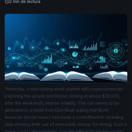
2
min de lectura
Yesterday, a new trading week started with
cryptocurrencies
exploring the upside and Bitcoin closing at almost $39,000,
after the weekend’s intense volatility. The rise seems to be
attributed to a tweet from Elon Musk stating that North
American bitcoin miners had made a commitment to revealing
data showing their use of renewable energy for mining. Such a
move could calm concerns over the effect bitcoin has on the