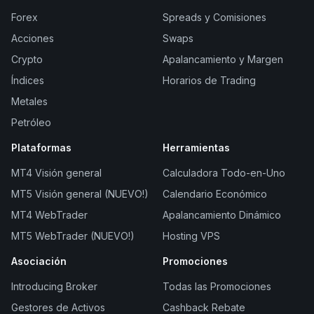
Forex
Spreads y Comisiones
Acciones
Swaps
Crypto
Apalancamiento y Margen
Índices
Horarios de Trading
Metales
Petróleo
Plataformas
Herramientas
MT4 Visión general
Calculadora Todo-en-Uno
MT5 Visión general (NUEVO!)
Calendario Económico
MT4 WebTrader
Apalancamiento Dinámico
MT5 WebTrader (NUEVO!)
Hosting VPS
Asociación
Promociones
Introducing Broker
Todas las Promociones
Gestores de Activos
Cashback Rebate