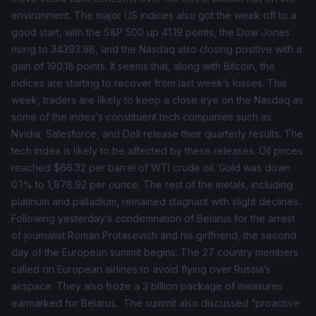
environment. The major US indices also got the week off to a
good start, with the S&P 500 up 41.19 points, the Dow Jones
rising to 34393.98, and the Nasdaq also closing positive with a
gain of 190.18 points. It seems that, along with Bitcoin, the
indices are starting to recover from last week’s losses. This
week, traders are likely to keep a close eye on the Nasdaq as
some of the index’s constituent tech companies such as
Nvidia, Salesforce, and Dell release their quarterly results. The
tech index is likely to be affected by these releases. Oil prices
reached $66.32 per barrel of
WTI
crude oil. Gold was down
0.1% to 1,878.92 per ounce. The rest of the metals, including
platinum and palladium, remained stagnant with slight declines.
Following yesterday’s condemnation of Belarus for the arrest
of journalist Roman Protasevich and his girlfriend, the second
day of the European summit begins. The 27 country members
called on European airlines to avoid flying over Russia’s
airspace. They also froze a 3 billion package of measures
earmarked for Belarus. The summit also discussed “proactive