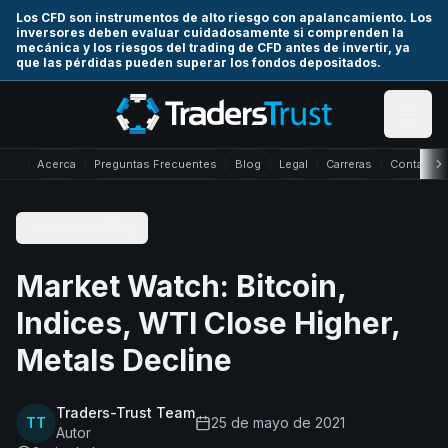
Skip to main content
Los CFD son instrumentos de alto riesgo con apalancamiento. Los
inversores deben evaluar cuidadosamente si comprenden la
mecánica y los riesgos del trading de CFD antes de invertir, ya
que las pérdidas pueden superar los fondos depositados.
Acerca
Preguntas Frecuentes
Blog
Legal
Carreras
Contacto
Volver al Blog
Market Watch: Bitcoin,
Indices, WTI Close Higher,
Metals Decline
Traders-Trust Team
TT
25 de mayo de 2021
Autor