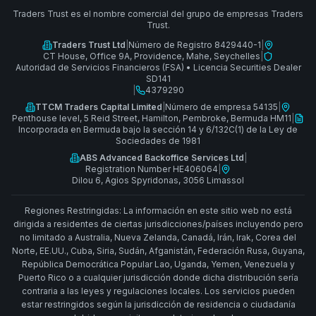
Traders Trust es el nombre comercial del grupo de empresas Traders
Trust.
Traders Trust Ltd
|
Número de Registro 8429440-1
|
CT House, Office 9A, Providence, Mahe, Seychelles
|
Autoridad de Servicios Financieros (FSA)
•
Licencia Securities Dealer
SD141
|
4379290
TTCM Traders Capital Limited
|
Número de empresa 54135
|
Penthouse level, 5 Reid Street, Hamilton, Pembroke, Bermuda HM11
|
Incorporada en Bermuda bajo la sección 14 y 6/132C(1) de la Ley de
Sociedades de 1981
ABS Advanced Backoffice Services Ltd
|
Registration Number HE406064
|
Dilou 6, Agios Spyridonas, 3056 Limassol
Regiones Restringidas: La información en este sitio web no está
dirigida a residentes de ciertas jurisdicciones/países incluyendo pero
no limitado a Australia, Nueva Zelanda, Canadá, Irán, Irak, Corea del
Norte, EE.UU., Cuba, Siria, Sudán, Afganistán, Federación Rusa, Guyana,
República Democrática Popular Lao, Uganda, Yemen, Venezuela y
Puerto Rico o a cualquier jurisdicción donde dicha distribución sería
contraria a las leyes y regulaciones locales. Los servicios pueden
estar restringidos según la jurisdicción de residencia o ciudadanía