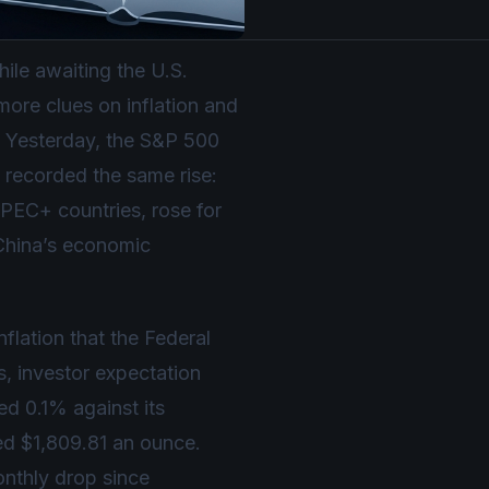
ile awaiting the U.S.
more clues on inflation and
y. Yesterday, the S&P 500
s recorded the same rise:
PEC+ countries, rose for
 China’s economic
flation that the Federal
s, investor expectation
ed 0.1% against its
ed $1,809.81 an ounce.
onthly drop since