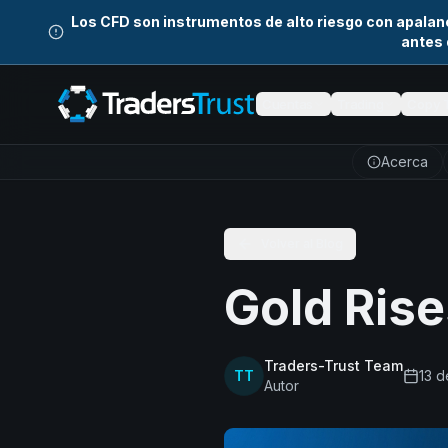
Skip to main content
Los CFD son instrumentos de alto riesgo con apalan
antes 
Cuentas
Trading
Copy 
Acerca
Volver al Blog
Gold Rise
Traders-Trust Team
TT
13 d
Autor