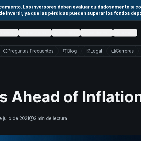
camiento. Los inversores deben evaluar cuidadosamente si co
de invertir, ya que las pérdidas pueden superar los fondos dep
Trading
Herramientas
Asociación
Promociones
Empresa
Preguntas Frecuentes
Blog
Legal
Carreras
s Ahead of Inflatio
e julio de 2021
2
min de lectura