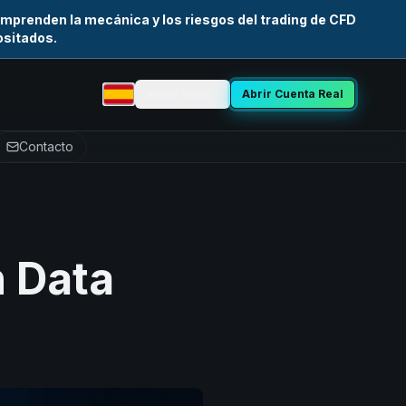
mprenden la mecánica y los riesgos del trading de CFD
ositados.
Iniciar Sesión
Abrir Cuenta Real
Seleccionar idioma
Contacto
n Data