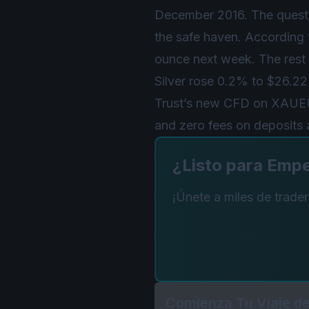
December 2016. The questio
the safe haven. According
ounce next week. The rest 
Silver rose 0.2% to $26.22
Trust’s new CFD on XAUE
and zero fees on deposits 
¿Listo para Emp
¡Únete a miles de trade
Comienza Tu Viaje de