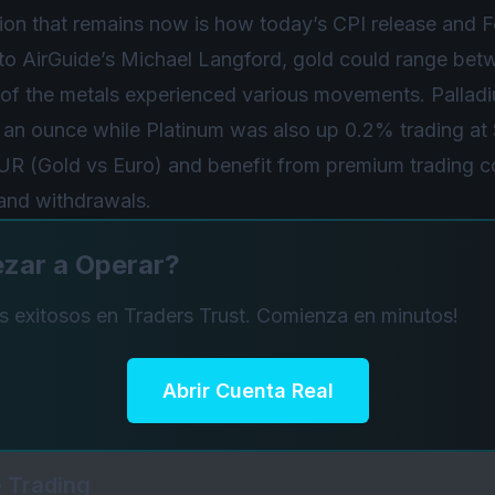
n that remains now is how today’s CPI release and Fed
 to AirGuide’s Michael Langford, gold could range be
of the metals experienced various movements. Palladi
 an ounce while Platinum was also up 0.2% trading at 
UR (
Gold vs Euro
) and benefit from premium trading c
and withdrawals.
ezar a Operar?
rs exitosos en Traders Trust. Comienza en minutos!
Abrir Cuenta Real
 Trading