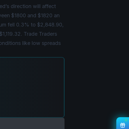
’s direction will affect
tween $1800 and $1820 an
um fell 0.3% to $2,848.90,
$1,119.32. Trade Traders
onditions like low spreads