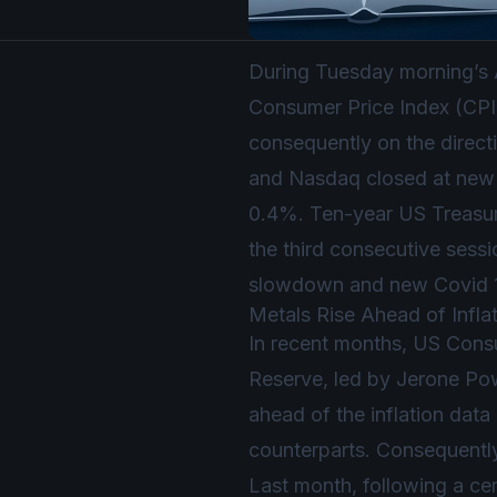
During Tuesday morning’s A
Consumer Price Index (CPI)
consequently on the directi
and
Nasdaq
closed at new 
0.4%. Ten-year US Treasur
the third consecutive sess
slowdown and new Covid 19
Metals Rise Ahead of Infla
In recent months, US Consum
Reserve, led by Jerone Powe
ahead of the inflation data
counterparts. Consequently
Last month, following a cen